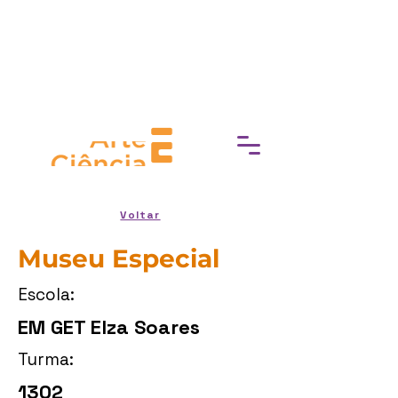
break down barriers to cultural
access, fostering a deeper
connection with art, history, and
heritage.
Voltar
Museu Especial
Escola:
EM GET Elza Soares
Turma:
1302