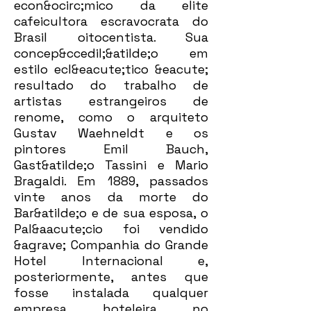
econ&ocirc;mico da elite
cafeicultora escravocrata do
Brasil oitocentista. Sua
concep&ccedil;&atilde;o em
estilo ecl&eacute;tico &eacute;
resultado do trabalho de
artistas estrangeiros de
renome, como o arquiteto
Gustav Waehneldt e os
pintores Emil Bauch,
Gast&atilde;o Tassini e Mario
Bragaldi. Em 1889, passados
vinte anos da morte do
Bar&atilde;o e de sua esposa, o
Pal&aacute;cio foi vendido
&agrave; Companhia do Grande
Hotel Internacional e,
posteriormente, antes que
fosse instalada qualquer
empresa hoteleira no