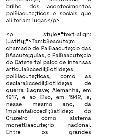
brilho dos acontecimentos
pol&iacute;ticos e sociais que
ali teriam lugar.</p>
<p style="text-align:
justify;">Tamb&eacute;m
chamado de Pal&aacute;cio das
&Aacute;guias, o Pal&aacute;cio
do Catete foi palco de intensas
articula&ccedil;&otilde;es
pol&iacute;ticas, como as
declara&ccedil;&otilde;es de
guerra &agrave; Alemanha, em
1917, e ao Eixo, em 1942, e,
nesse mesmo ano, da
implanta&ccedil;&atilde;o do
Cruzeiro como sistema
monet&aacute;rio nacional.
Entre os grandes