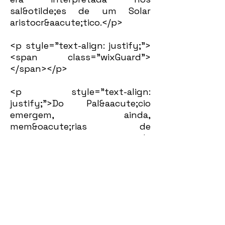
sal&otilde;es de um Solar
aristocr&aacute;tico.</p>
<p style="text-align: justify;">
<span class="wixGuard">​
</span></p>
<p style="text-align:
justify;">Do Pal&aacute;cio
emergem, ainda,
mem&oacute;rias de
momentos de
consterna&ccedil;&atilde;o e
como&ccedil;&atilde;o nacional,
como o vel&oacute;rio do
presidente Afonso Pena, em
1909, e o suic&iacute;dio de
Get&uacute;lio Vargas, em 1954,
desfecho de uma das mais