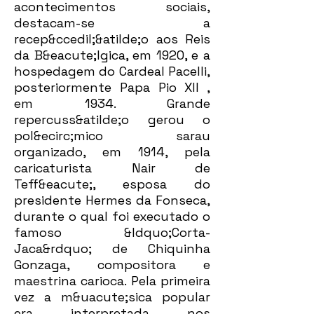
acontecimentos sociais,
destacam-se a
recep&ccedil;&atilde;o aos Reis
da B&eacute;lgica, em 1920, e a
hospedagem do Cardeal Pacelli,
posteriormente Papa Pio XII ,
em 1934. Grande
repercuss&atilde;o gerou o
pol&ecirc;mico sarau
organizado, em 1914, pela
caricaturista Nair de
Teff&eacute;, esposa do
presidente Hermes da Fonseca,
durante o qual foi executado o
famoso &ldquo;Corta-
Jaca&rdquo; de Chiquinha
Gonzaga, compositora e
maestrina carioca. Pela primeira
vez a m&uacute;sica popular
era interpretada nos