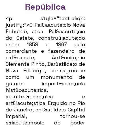
República
<p style="text-align:
justify;">O Pal&aacute;cio Nova
Friburgo, atual Pal&aacute;cio
do Catete, constru&iacute;do
entre 1858 e 1867 pelo
comerciante e fazendeiro de
caf&eacute; Ant&ocirc;nio
Clemente Pinto, Bar&atilde;o de
Nova Friburgo, consagrou-se
como um monumento de
grande import&acirc;ncia
hist&oacute;rica,
arquitet&ocirc;nica e
art&iacute;stica. Erguido no Rio
de Janeiro, ent&atilde;o Capital
Imperial, tornou-se
s&iacute;mbolo do poder