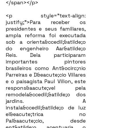
</span></p>
<p style="text-align:
justify;">Para receber os
presidentes e seus familiares,
ampla reforma foi executada
sob a orienta&ccedil;&atilde;o
do engenheiro Aar&atilde;o
Reis. Dela participaram
importantes pintores
brasileiros como Ant&ocirc;nio
Parreiras e D&eacute;cio Villares
e o paisagista Paul Villon, este
respons&aacute;vel pela
remodela&ccedil;&atilde;o dos
jardins. A
instala&ccedil;&atilde;o de luz
el&eacute;trica no
Pal&aacute;cio, desde
ent&atilde;o, acentuaria o