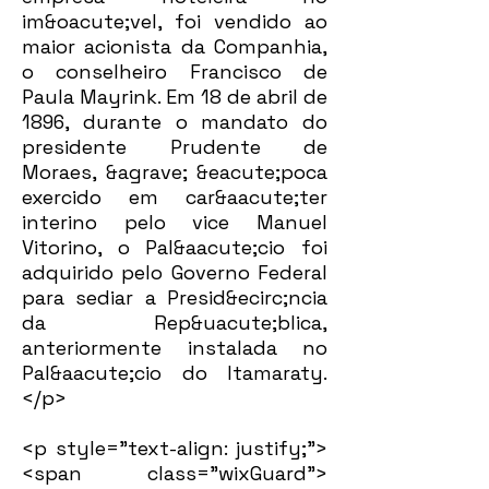
im&oacute;vel, foi vendido ao
maior acionista da Companhia,
o conselheiro Francisco de
Paula Mayrink. Em 18 de abril de
1896, durante o mandato do
presidente Prudente de
Moraes, &agrave; &eacute;poca
exercido em car&aacute;ter
interino pelo vice Manuel
Vitorino, o Pal&aacute;cio foi
adquirido pelo Governo Federal
para sediar a Presid&ecirc;ncia
da Rep&uacute;blica,
anteriormente instalada no
Pal&aacute;cio do Itamaraty.
</p>
<p style="text-align: justify;">
<span class="wixGuard">​