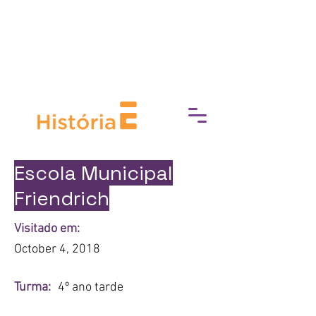
break down barriers to cultural
access, fostering a deeper
connection with art, history, and
heritage.
Escola Municipal
Friendrich
Visitado em:
October 4, 2018
Turma:
4º ano tarde