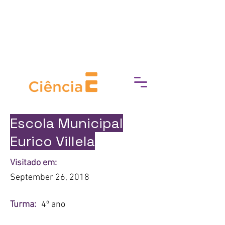
break down barriers to cultural
access, fostering a deeper
connection with art, history, and
heritage.
Escola Municipal
Eurico Villela
Visitado em:
September 26, 2018
Turma:
4º ano