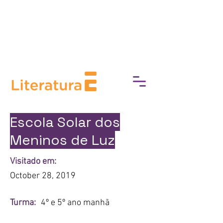
break down barriers to cultural
access, fostering a deeper
connection with art, history, and
heritage.
Escola Solar dos
Meninos de Luz
Visitado em:
October 28, 2019
Turma:
4º e 5º ano manhã