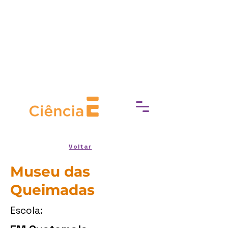
socioeconómica, Experimente
Cultura trabaja para eliminar las
barreras de acceso a la cultura,
fomentando una conexión más
profunda con el mundo del arte, la
historia y el patrimonio.
Voltar
Museu das
Queimadas
Escola: