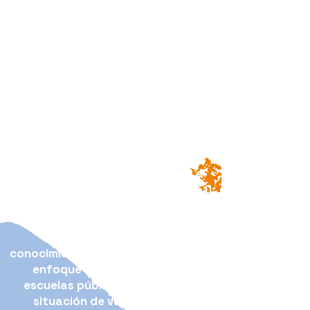
Experimente Cultura conecta a los
estudiantes con la historia, el arte
y la cultura a través de visitas
presenciales a museos en Río de
Janeiro, con transporte gratuito,
acceso y facilidades para tornar
estas experiencias más
accesibles.
Además, el programa
amplía el alcance de la exploración
cultural con actividades
interactivas y visitas virtuales a
museos e instituciones culturales y
científicas de diversas partes del
mundo, permitiendo que más
estudiantes accedan al
conocimiento sin fronteras.
Con un
enfoque en estudiantes de
escuelas públicas y jóvenes en
situación de vulnerabilidad