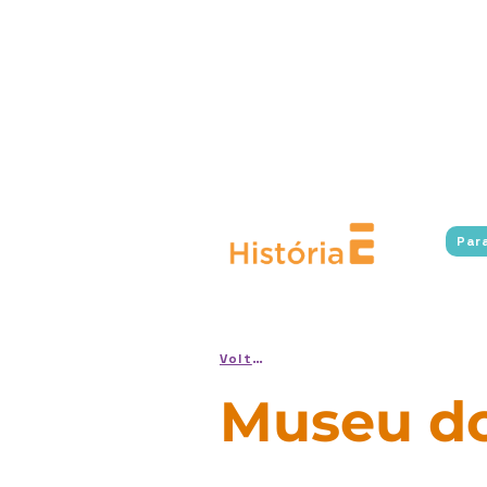
Experimente Cultura conecta a l
museos en Río de Janeiro, 
accesibles.
Además, el program
virtuales a museos e instit
estudiantes accedan al conoc
en situación de vulnerabilidad 
cultura, fomentando u
Par
Voltar
Museu do