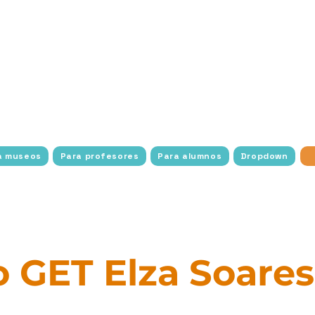
os estudiantes con la historia, el arte y la cultura a 
con transporte gratuito, acceso y facilidades para to
a amplía el alcance de la exploración cultural con act
uciones culturales y científicas de diversas partes de
imiento sin fronteras.
Con un enfoque en estudiantes 
socioeconómica, Experimente Cultura trabaja para elim
na conexión más profunda con el mundo del arte, la his
a museos
Para profesores
Para alumnos
Dropdown
 GET Elza Soares