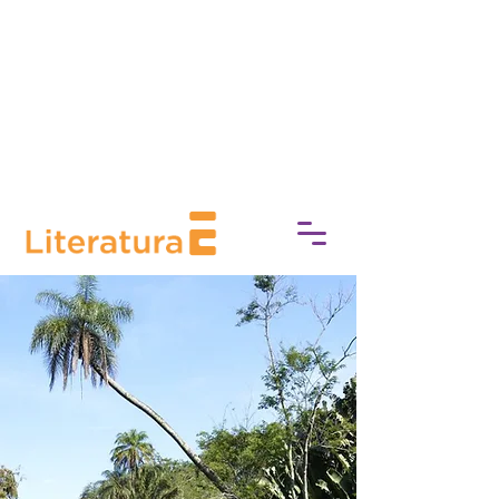
socioeconómica, Experimente
Cultura trabaja para eliminar las
barreras de acceso a la cultura,
fomentando una conexión más
profunda con el mundo del arte, la
historia y el patrimonio.