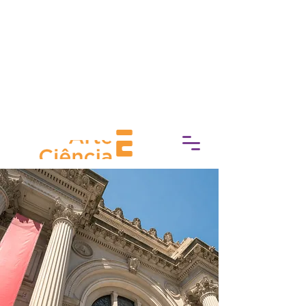
socioeconómica, Experimente
Cultura trabaja para eliminar las
barreras de acceso a la cultura,
fomentando una conexión más
profunda con el mundo del arte, la
historia y el patrimonio.