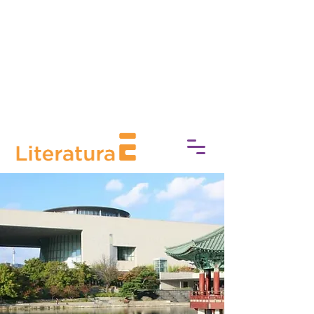
socioeconómica, Experimente
Cultura trabaja para eliminar las
barreras de acceso a la cultura,
fomentando una conexión más
profunda con el mundo del arte, la
historia y el patrimonio.