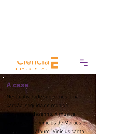
socioeconómica, Experimente
Cultura trabaja para eliminar las
barreras de acceso a la cultura,
fomentando una conexión más
profunda con el mundo del arte, la
historia y el patrimonio.
A casa
Nesta atividade sugerimos uma
canção, seguida de roda de
conversa e desenho. A música
sugerida é de Vinicius de Moraes e
faz parte do álbum "Vinicius canta