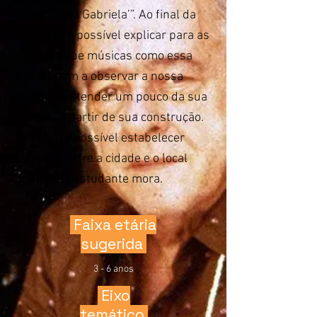
‘Nossa filha Gabriela’”. Ao final da
atividade é possível explicar para as
crianças que músicas como essa
nos ajudam a observar a nossa
cidade e entender um pouco da sua
história a partir de sua construção.
Também é possível estabelecer
relações entre a cidade e o local
onde cada estudante mora.
Faixa etária
sugerida
3 - 6 anos
Eixo
temático