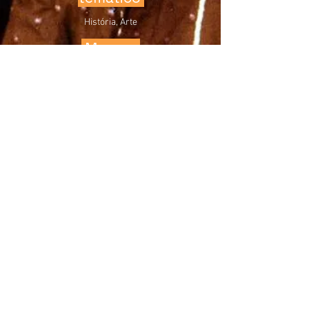
História, Arte
Museus
relacionados
Museu de Arte
do Rio, Museu
de Arte
Moderna,
Museu
Histórico
Nacional
Download das instruções
Voltar para as atividades
Experimenta nuestras redes