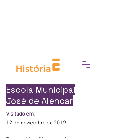
socioeconómica, Experimente
Cultura trabaja para eliminar las
barreras de acceso a la cultura,
fomentando una conexión más
profunda con el mundo del arte, la
historia y el patrimonio.
Escola Municipal
José de Alencar
Visitado em:
12 de noviembre de 2019