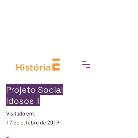
socioeconómica, Experimente
Cultura trabaja para eliminar las
barreras de acceso a la cultura,
fomentando una conexión más
profunda con el mundo del arte, la
historia y el patrimonio.
Projeto Social
Idosos II
Visitado em:
17 de octubre de 2019