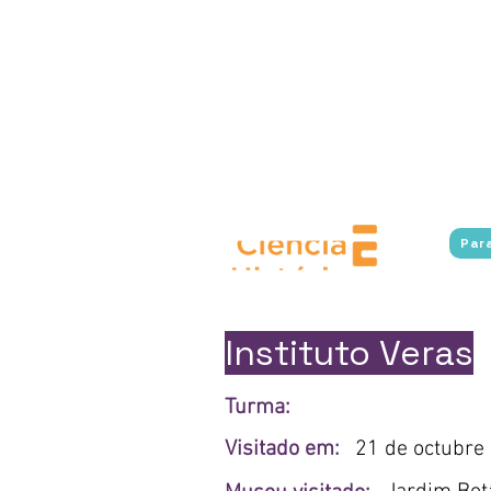
Experimente Cultura conecta a l
museos en Río de Janeiro, 
accesibles.
Además, el program
virtuales a museos e instit
estudiantes accedan al conoc
en situación de vulnerabilidad 
cultura, fomentando u
Par
Instituto Veras
Turma:
Visitado em:
21 de octubre