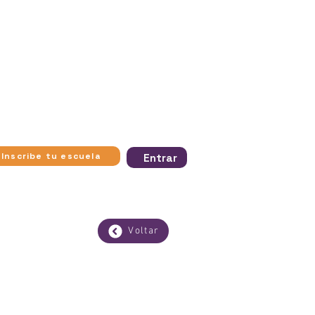
través de visitas presenciales a
rnar estas experiencias más
ividades interactivas y visitas
l mundo, permitiendo que más
de escuelas públicas y jóvenes
inar las barreras de acceso a la
toria y el patrimonio.
Inscribe tu escuela
Entrar
Voltar