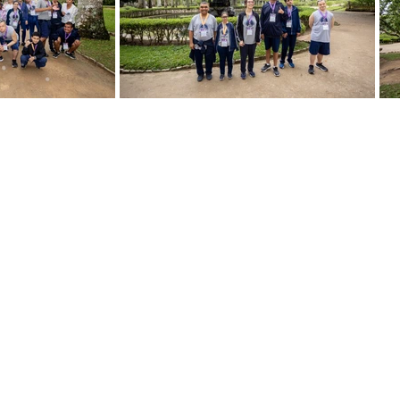
Para museos
Para profesor