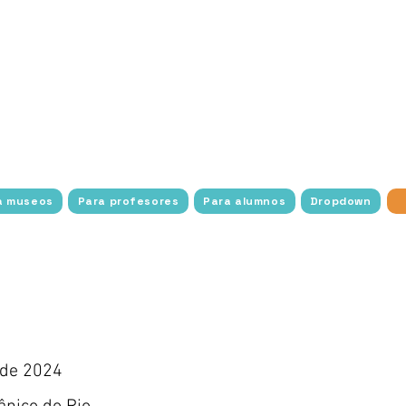
os estudiantes con la historia, el arte y la cultura a 
con transporte gratuito, acceso y facilidades para to
a amplía el alcance de la exploración cultural con act
uciones culturales y científicas de diversas partes de
imiento sin fronteras.
Con un enfoque en estudiantes 
socioeconómica, Experimente Cultura trabaja para elim
na conexión más profunda con el mundo del arte, la his
a museos
Para profesores
Para alumnos
Dropdown
 de 2024