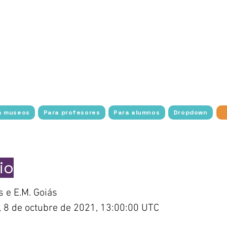
os estudiantes con la historia, el arte y la cultura a 
con transporte gratuito, acceso y facilidades para to
a amplía el alcance de la exploración cultural con act
uciones culturales y científicas de diversas partes de
imiento sin fronteras.
Con un enfoque en estudiantes 
socioeconómica, Experimente Cultura trabaja para elim
na conexión más profunda con el mundo del arte, la his
a museos
Para profesores
Para alumnos
Dropdown
io
 e E.M. Goiás
, 8 de octubre de 2021, 13:00:00 UTC