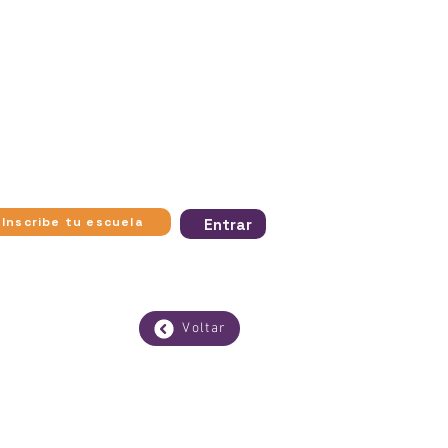
través de visitas presenciales a
rnar estas experiencias más
ividades interactivas y visitas
l mundo, permitiendo que más
de escuelas públicas y jóvenes
inar las barreras de acceso a la
toria y el patrimonio.
Inscribe tu escuela
Entrar
Voltar