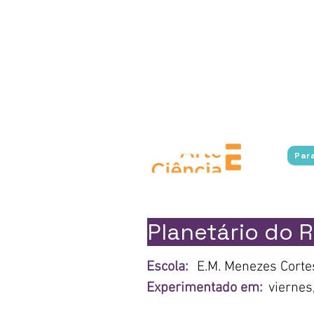
Experimente Cultura conecta a l
museos en Río de Janeiro, 
accesibles.
Además, el program
virtuales a museos e instit
estudiantes accedan al conoc
en situación de vulnerabilidad 
cultura, fomentando u
Par
Planetário do R
Escola:
E.M. Menezes Cortes
Experimentado em:
viernes