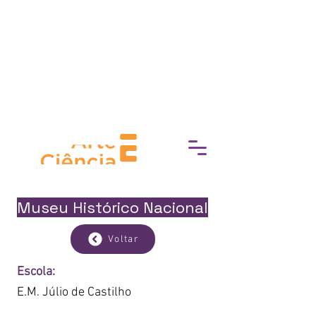
socioeconómica, Experimente
Cultura trabaja para eliminar las
barreras de acceso a la cultura,
fomentando una conexión más
profunda con el mundo del arte, la
historia y el patrimonio.
Museu Histórico Nacional
Voltar
Escola:
E.M. Júlio de Castilho