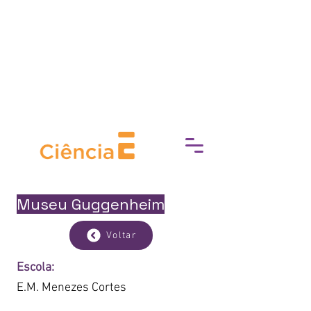
socioeconómica, Experimente
Cultura trabaja para eliminar las
barreras de acceso a la cultura,
fomentando una conexión más
profunda con el mundo del arte, la
historia y el patrimonio.
Museu Guggenheim
Voltar
Escola:
E.M. Menezes Cortes