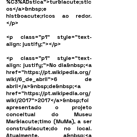
%C3%ADstica">tur&iacute;stic
os</a>&nbsp;e
hist&oacute;ricos ao redor.
</p>
<p class="p1" style="text-
align: justify;">​</p>
<p class="p1" style="text-
align: justify;">No dia&nbsp;<a
href="
https://pt.wikipedia.org/
wiki/6_de_abril">6
de
abril</a>&nbsp;de&nbsp;<a
href="
https://pt.wikipedia.org/
wiki/2017">2017</a>&nbsp;foi
apresentado o projeto
conceitual do Museu
Mar&iacute;timo (MuMa), a ser
constru&iacute;do no local.
Atualmente, a&nbsp;<a