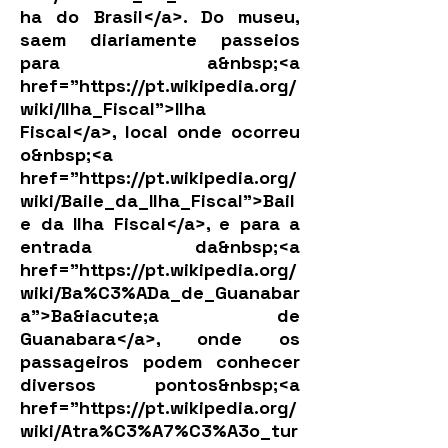
ha
do Brasil</a>. Do museu,
saem diariamente passeios
para a&nbsp;<a
href="
https://pt.wikipedia.org/
wiki/Ilha_Fiscal">Ilha
Fiscal</a>, local onde ocorreu
o&nbsp;<a
href="
https://pt.wikipedia.org/
wiki/Baile_da_Ilha_Fiscal">Bail
e
da Ilha Fiscal</a>, e para a
entrada da&nbsp;<a
href="
https://pt.wikipedia.org/
wiki/Ba%C3%ADa_de_Guanabar
a">Ba&iacute;a
de
Guanabara</a>, onde os
passageiros podem conhecer
diversos pontos&nbsp;<a
href="
https://pt.wikipedia.org/
wiki/Atra%C3%A7%C3%A3o_tur