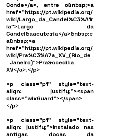
Conde</a>, entre o&nbsp;<a
href="
https://pt.wikipedia.org/
wiki/Largo_da_Candel%C3%A1r
ia">Largo
da
Candel&aacute;ria</a>&nbsp;e
a&nbsp;<a
href="
https://pt.wikipedia.org/
wiki/Pra%C3%A7a_XV_(Rio_de
_Janeiro)">Pra&ccedil;a
XV</a>.</p>
<p class="p1" style="text-
align: justify;"><span
class="wixGuard">​</span>​
</p>
<p class="p1" style="text-
align: justify;">Instalado nas
antigas docas da