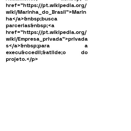
href="
https://pt.wikipedia.org/
wiki/Marinha_do_Brasil">Marin
ha</a>&nbsp;busca
parcerias&nbsp;<a
href="
https://pt.wikipedia.org/
wiki/Empresa_privada">privada
s</a>&nbsp;para
a
execu&ccedil;&atilde;o do
projeto.</p>