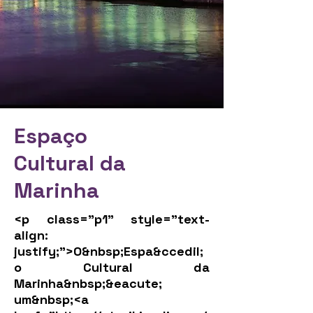
Espaço
Cultural da
Marinha
<p class="p1" style="text-
align:
justify;">O&nbsp;Espa&ccedil;
o Cultural da
Marinha&nbsp;&eacute;
um&nbsp;<a