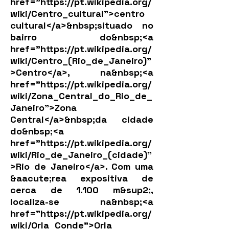
href="
https://pt.wikipedia.org/
wiki/Centro_cultural">centro
cultural</a>&nbsp;situado no
bairro do&nbsp;<a
href="
https://pt.wikipedia.org/
wiki/Centro_(Rio_de_Janeiro)"
>Centro</a>,
na&nbsp;<a
href="
https://pt.wikipedia.org/
wiki/Zona_Central_do_Rio_de_
Janeiro">Zona
Central</a>&nbsp;da cidade
do&nbsp;<a
href="
https://pt.wikipedia.org/
wiki/Rio_de_Janeiro_(cidade)"
>Rio
de Janeiro</a>. Com uma
&aacute;rea expositiva de
cerca de 1.100 m&sup2;,
localiza-se na&nbsp;<a
href="
https://pt.wikipedia.org/
wiki/Orla_Conde">Orla