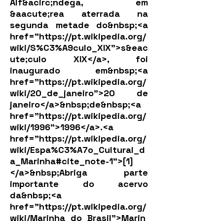
Alf&acirc;ndega, em
&aacute;rea aterrada na
segunda metade do&nbsp;<a
href="
https://pt.wikipedia.org/
wiki/S%C3%A9culo_XIX">s&eac
ute;culo
XIX</a>, foi
inaugurado em&nbsp;<a
href="
https://pt.wikipedia.org/
wiki/20_de_janeiro">20
de
janeiro</a>&nbsp;de&nbsp;<a
href="
https://pt.wikipedia.org/
wiki/1996">1996</a>.<a
href="
https://pt.wikipedia.org/
wiki/Espa%C3%A7o_Cultural_d
a_Marinha#cite_note-1">[1]
</a>&nbsp;Abriga
parte
importante do acervo
da&nbsp;<a
href="
https://pt.wikipedia.org/
wiki/Marinha_do_Brasil">Marin