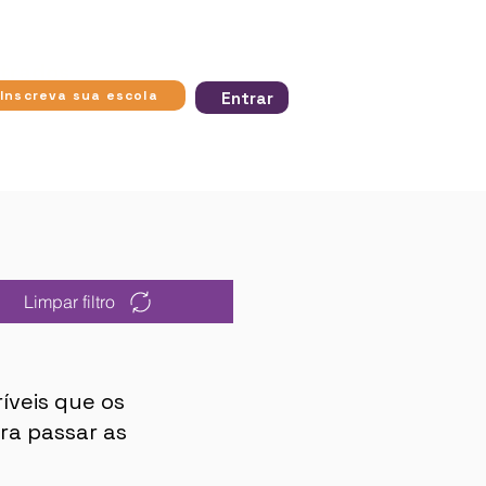
ra apresentam
strados
strados
strados
Inscreva sua escola
Entrar
Limpar filtro
íveis que os
ra passar as