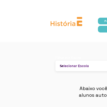
Prefeitura da
Ut
Ut
Ut
P
Filtrar por Escola
Abaixo você
alunos autor