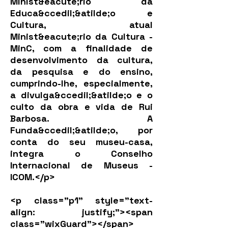
Minist&eacute;rio da
Educa&ccedil;&atilde;o e
Cultura, atual
Minist&eacute;rio da Cultura -
MinC, com a finalidade de
desenvolvimento da cultura,
da pesquisa e do ensino,
cumprindo-lhe, especialmente,
a divulga&ccedil;&atilde;o e o
culto da obra e vida de Rui
Barbosa. A
Funda&ccedil;&atilde;o, por
conta do seu museu-casa,
integra o Conselho
Internacional de Museus -
ICOM.</p>
<p class="p1" style="text-
align: justify;"><span
class="wixGuard">​</span>