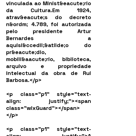
vinculada ao Minist&eacute;rio
da Cultura.Em 1924,
atrav&eacute;s do decreto
n&ordm; 4.789, foi autorizada
pelo presidente Artur
Bernardes a
aquisi&ccedil;&atilde;o do
pr&eacute;dio,
mobili&aacute;rio, biblioteca,
arquivo e propriedade
intelectual da obra de Rui
Barbosa.</p>
<p class="p1" style="text-
align: justify;"><span
class="wixGuard">​</span>
</p>
<p class="p1" style="text-
align: justify;">A