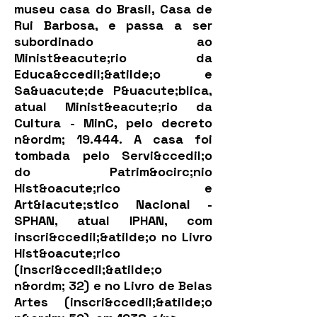
museu casa do Brasil, Casa de
Rui Barbosa, e passa a ser
subordinado ao
Minist&eacute;rio da
Educa&ccedil;&atilde;o e
Sa&uacute;de P&uacute;blica,
atual Minist&eacute;rio da
Cultura - MinC, pelo decreto
n&ordm; 19.444. A casa foi
tombada pelo Servi&ccedil;o
do Patrim&ocirc;nio
Hist&oacute;rico e
Art&iacute;stico Nacional -
SPHAN, atual IPHAN, com
inscri&ccedil;&atilde;o no Livro
Hist&oacute;rico
(inscri&ccedil;&atilde;o
n&ordm; 32) e no Livro de Belas
Artes (inscri&ccedil;&atilde;o