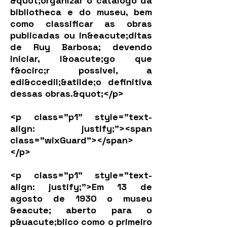
&quot;organizar o catalogo da
bibliotheca e do museu, bem
como classificar as obras
publicadas ou in&eacute;ditas
de Ruy Barbosa; devendo
iniciar, l&oacute;go que
f&ocirc;r possivel, a
edi&ccedil;&atilde;o definitiva
dessas obras.&quot;</p>
<p class="p1" style="text-
align: justify;"><span
class="wixGuard">​</span>
</p>
<p class="p1" style="text-
align: justify;">Em 13 de
agosto de 1930 o museu
&eacute; aberto para o
p&uacute;blico como o primeiro