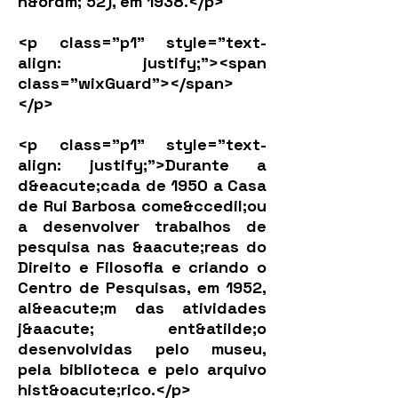
n&ordm; 52), em 1938.</p>
<p class="p1" style="text-
align: justify;"><span
class="wixGuard">​</span>
</p>
<p class="p1" style="text-
align: justify;">Durante a
d&eacute;cada de 1950 a Casa
de Rui Barbosa come&ccedil;ou
a desenvolver trabalhos de
pesquisa nas &aacute;reas do
Direito e Filosofia e criando o
Centro de Pesquisas, em 1952,
al&eacute;m das atividades
j&aacute; ent&atilde;o
desenvolvidas pelo museu,
pela biblioteca e pelo arquivo
hist&oacute;rico.</p>