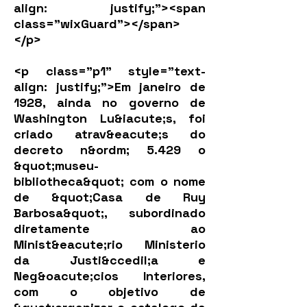
align: justify;"><span
class="wixGuard">​</span>
</p>
<p class="p1" style="text-
align: justify;">Em janeiro de
1928, ainda no governo de
Washington Lu&iacute;s, foi
criado atrav&eacute;s do
decreto n&ordm; 5.429 o
&quot;museu-
bibliotheca&quot; com o nome
de &quot;Casa de Ruy
Barbosa&quot;, subordinado
diretamente ao
Minist&eacute;rio Ministerio
da Justi&ccedil;a e
Neg&oacute;cios Interiores,
com o objetivo de