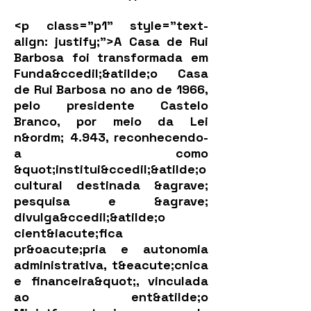
<p class="p1" style="text-
align: justify;">A Casa de Rui
Barbosa foi transformada em
Funda&ccedil;&atilde;o Casa
de Rui Barbosa no ano de 1966,
pelo presidente Castelo
Branco, por meio da Lei
n&ordm; 4.943, reconhecendo-
a como
&quot;institui&ccedil;&atilde;o
cultural destinada &agrave;
pesquisa e &agrave;
divulga&ccedil;&atilde;o
cient&iacute;fica
pr&oacute;pria e autonomia
administrativa, t&eacute;cnica
e financeira&quot;, vinculada
ao ent&atilde;o