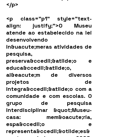
</p>
<p class="p1" style="text-
align: justify;">O Museu
atende ao estabelecido na lei
desenvolvendo
in&uacute;meras atividades de
pesquisa,
preserva&ccedil;&atilde;o e
educa&ccedil;&atilde;o,
al&eacute;m de diversos
projetos de
integra&ccedil;&atilde;o com a
comunidade e com escolas. O
grupo de pesquisa
interdisciplinar &quot;Museu-
casa: mem&oacute;ria,
espa&ccedil;o e
representa&ccedil;&otilde;es&