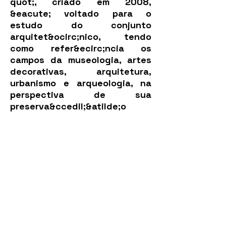
quot;, criado em 2008,
&eacute; voltado para o
estudo do conjunto
arquitet&ocirc;nico, tendo
como refer&ecirc;ncia os
campos da museologia, artes
decorativas, arquitetura,
urbanismo e arqueologia, na
perspectiva de sua
preserva&ccedil;&atilde;o
integrada, cujos resultados
s&atilde;o editados em
cole&ccedil;&atilde;o
espec&iacute;fica.</p>
<p class="p1" style="text-
align: justify;"><span
class="wixGuard">​</span>
</p>