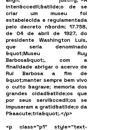
inten&ccedil;&atilde;o de se
criar um museu foi
estabelecida e regulamentada
pelo decreto n&ordm; 17.758,
de 04 de abril de 1927, do
presidente Washington Luis,
que seria denominado
&quot;Museu Ruy
Barbosa&quot;, com a
finalidade abrigar o acervo de
Rui Barbosa a fim de
&quot;manter sempre bem vivo
o culto &agrave; memoria dos
grandes cidad&atilde;os que
por seus servi&ccedil;os se
impuseram a gratid&atilde;o da
P&aacute;tria&quot;.</p>
<p class="p1" style="text-