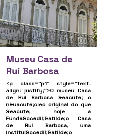
Museu Casa de
Rui Barbosa
<p class="p1" style="text-
align: justify;">O museu Casa
de Rui Barbosa &eacute; o
n&uacute;cleo original do que
&eacute; hoje a
Funda&ccedil;&atilde;o Casa
de Rui Barbosa, uma
institui&ccedil;&atilde;o