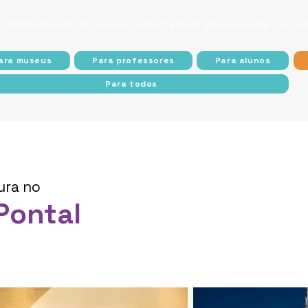
 Cidade do Rio de Janeiro e Secretaria Municipal de Cultu
ara museus
Para professores
Para alunos
Para todos
ura no
Pontal