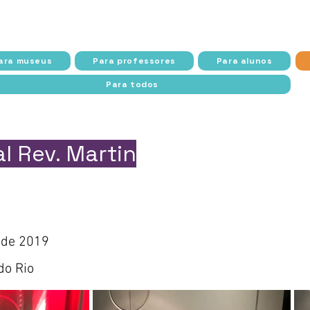
 Cidade do Rio de Janeiro e Secretaria Municipal de Cultu
ara museus
Para professores
Para alunos
Para todos
l Rev. Martin
 de 2019
do Rio