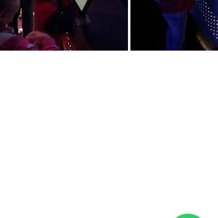
Para alunos
Experimente Cultura com IA
Experimente Museus
Seja Embaixador