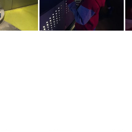
Para museus
Para
professores
Faça parte
Desafio Professor
Agende sua turma
Faça parte