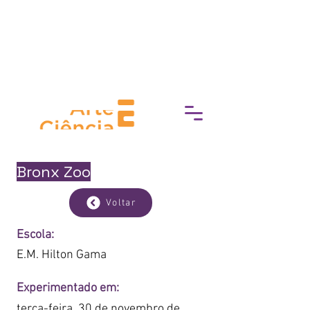
Prefeitura da Cidade do Rio de Janeiro
e Secretaria Municipal de Cultura
apresentam
Bronx Zoo
Voltar
Escola:
E.M. Hilton Gama
Experimentado em:
terça-feira, 30 de novembro de