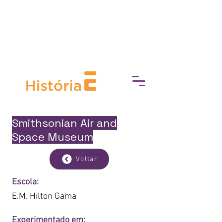
Prefeitura da Cidade do Rio de Janeiro
e Secretaria Municipal de Cultura
apresentam
Smithsonian Air and
Space Museum
Voltar
Escola:
E.M. Hilton Gama
Experimentado em: