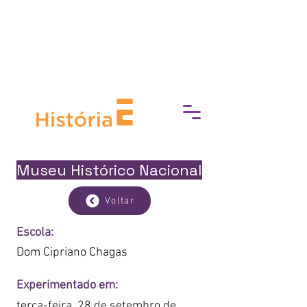
Prefeitura da Cidade do Rio de Janeiro
e Secretaria Municipal de Cultura
apresentam
Museu Histórico Nacional
Voltar
Escola:
Dom Cipriano Chagas
Experimentado em:
terça-feira, 28 de setembro de