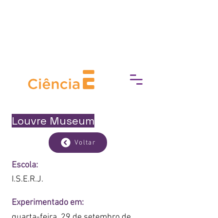
Prefeitura da Cidade do Rio de Janeiro
e Secretaria Municipal de Cultura
apresentam
Louvre Museum
Voltar
Escola:
I.S.E.R.J.
Experimentado em:
quarta-feira, 29 de setembro de