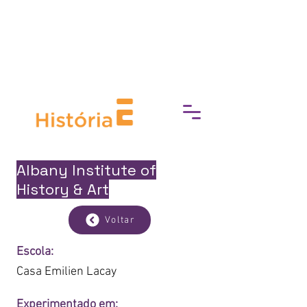
Prefeitura da Cidade do Rio de Janeiro
e Secretaria Municipal de Cultura
apresentam
Albany Institute of
History & Art
Voltar
Escola:
Casa Emilien Lacay
Experimentado em: