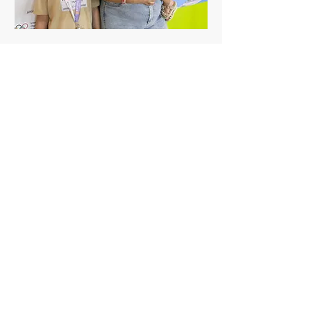
ASSIM SAÚDE
experimentando o
Rio Museu Olímpico
31 de jan. de
2026